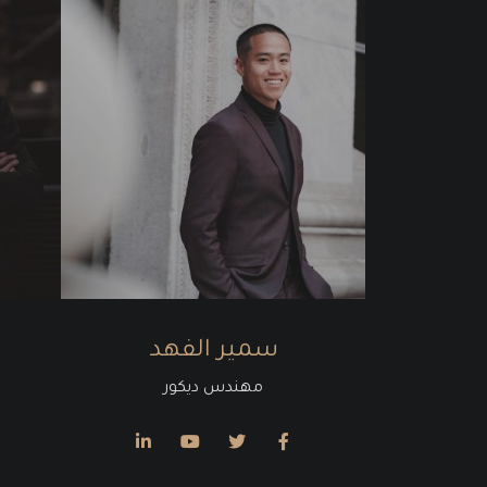
سمير الفهد
مهندس ديكور