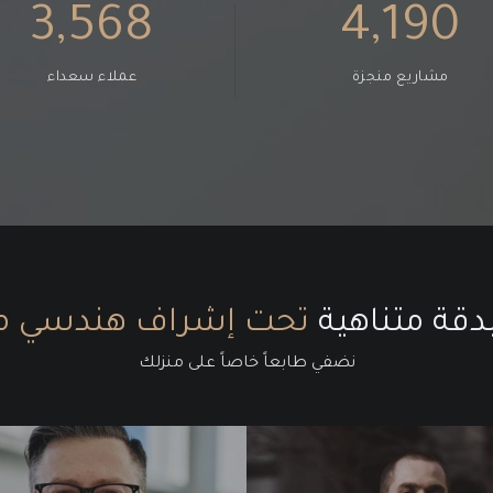
3,568
4,190
مشاريع منجزة
عملاء سعداء
دقة متناهية
تحت إشراف هندسي م
نضفي طابعاً خاصاً على منزلك