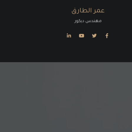
عمر الطارق
مهندس ديكور