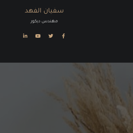
سفيان الفهد
مهندس ديكور