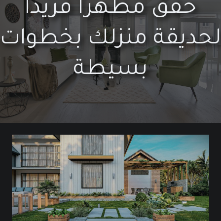
حقق مظهراً فريداً
لحديقة منزلك بخطوات
بسيطة